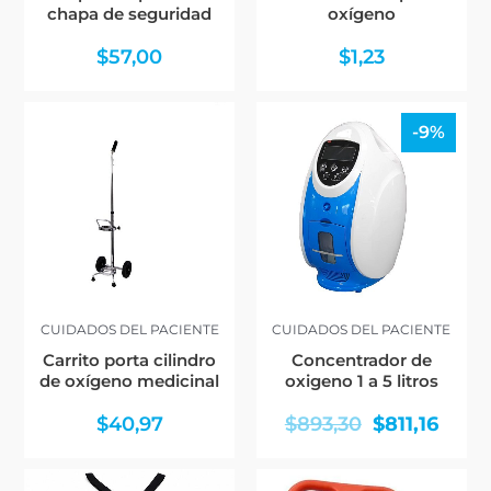
chapa de seguridad
oxígeno
$
57,00
$
1,23
El
El
-9%
precio
preci
original
actua
era:
es:
$893,30.
$811,1
CUIDADOS DEL PACIENTE
CUIDADOS DEL PACIENTE
Carrito porta cilindro
Concentrador de
de oxígeno medicinal
oxigeno 1 a 5 litros
$
40,97
$
893,30
$
811,16