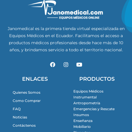
Janomedical es la primera tienda virtual especializada en
Equipos Médicos en el Ecuador. Facilitamos el acceso a
productos médicos profesionales desde hace más de 10
años, y brindamos servicio a todo el territorio nacional.
F
I
Y
a
n
o
c
s
u
e
t
t
ENLACES
PRODUCTOS
b
a
u
o
g
b
Equipos Médicos
Quienes Somos
o
r
e
Instrumental
k
a
Como Comprar
m
Antropometría
FAQ
Emergencias y Rescate
Insumos
Noticias
Enseñanza
Contáctenos
Mobiliario