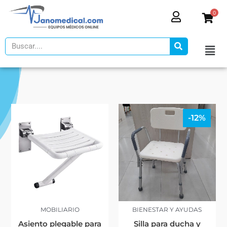
Ir
0
al
contenido
Search
El
El
-12%
precio
preci
original
actua
era:
es:
$112,95.
$99,0
MOBILIARIO
BIENESTAR Y AYUDAS
Asiento plegable para
Silla para ducha y