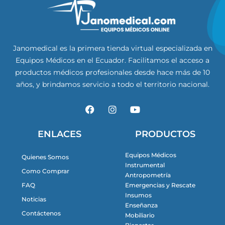
Janomedical es la primera tienda virtual especializada en
Equipos Médicos en el Ecuador. Facilitamos el acceso a
productos médicos profesionales desde hace más de 10
años, y brindamos servicio a todo el territorio nacional.
F
I
Y
a
n
o
c
s
u
e
t
t
ENLACES
PRODUCTOS
b
a
u
o
g
b
Equipos Médicos
Quienes Somos
o
r
e
Instrumental
k
a
Como Comprar
m
Antropometría
FAQ
Emergencias y Rescate
Insumos
Noticias
Enseñanza
Contáctenos
Mobiliario