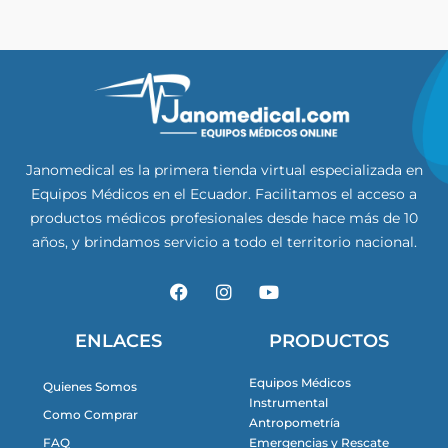
Janomedical es la primera tienda virtual especializada en
Equipos Médicos en el Ecuador. Facilitamos el acceso a
productos médicos profesionales desde hace más de 10
años, y brindamos servicio a todo el territorio nacional.
F
I
Y
a
n
o
c
s
u
e
t
t
ENLACES
PRODUCTOS
b
a
u
o
g
b
Equipos Médicos
Quienes Somos
o
r
e
Instrumental
k
a
Como Comprar
m
Antropometría
FAQ
Emergencias y Rescate