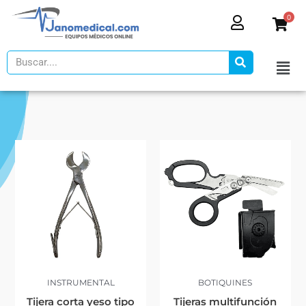
Ir
0
al
contenido
Search
INSTRUMENTAL
BOTIQUINES
Tijera corta yeso tipo
Tijeras multifunción