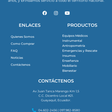
años, y brindamos servicio a todo el territorio nacional.
F
I
Y
a
n
o
c
s
u
e
t
t
ENLACES
PRODUCTOS
b
a
u
o
g
b
Equipos Médicos
Quienes Somos
o
r
e
Instrumental
k
a
Como Comprar
m
Antropometría
FAQ
Emergencias y Rescate
Insumos
Noticias
Enseñanza
Contáctenos
Mobiliario
Bienestar
CONTÁCTENOS
Av Juan Tanca Marengo Km 1,5
C.C. Dicentro Local #21.
Guayaquil, Ecuador.
04.602-2456 | 097.982-8580