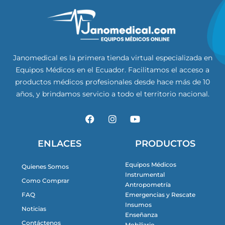
Janomedical es la primera tienda virtual especializada en
Equipos Médicos en el Ecuador. Facilitamos el acceso a
productos médicos profesionales desde hace más de 10
años, y brindamos servicio a todo el territorio nacional.
F
I
Y
a
n
o
c
s
u
e
t
t
ENLACES
PRODUCTOS
b
a
u
o
g
b
Equipos Médicos
Quienes Somos
o
r
e
Instrumental
k
a
Como Comprar
m
Antropometría
FAQ
Emergencias y Rescate
Insumos
Noticias
Enseñanza
Contáctenos
Mobiliario