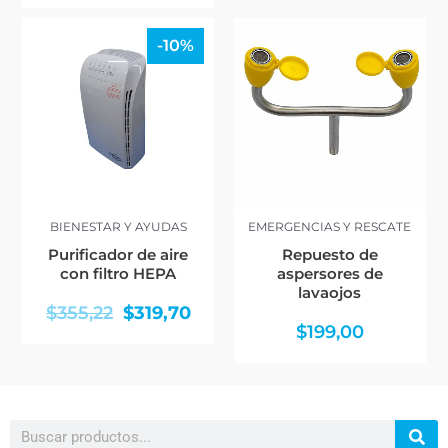
El
El
-10%
precio
precio
original
actual
era:
es:
$355,22.
$319,70.
BIENESTAR Y AYUDAS
EMERGENCIAS Y RESCATE
Purificador de aire
Repuesto de
con filtro HEPA
aspersores de
lavaojos
$
355,22
$
319,70
$
199,00
Search