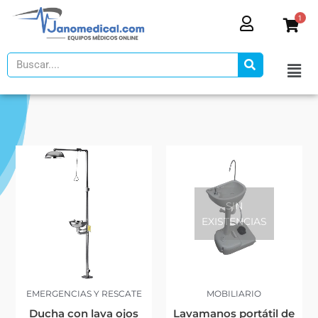
Ir
1
al
contenido
Search
SIN
EXISTENCIAS
EMERGENCIAS Y RESCATE
MOBILIARIO
Ducha con lava ojos
Lavamanos portátil de