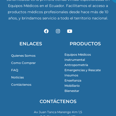
Equipos Médicos en el Ecuador. Facilitamos el acceso a
productos médicos profesionales desde hace más de 10
años, y brindamos servicio a todo el territorio nacional.
F
I
Y
a
n
o
c
s
u
e
t
t
ENLACES
PRODUCTOS
b
a
u
o
g
b
Equipos Médicos
Quienes Somos
o
r
e
Instrumental
k
a
Como Comprar
m
Antropometría
FAQ
Emergencias y Rescate
Insumos
Noticias
Enseñanza
Contáctenos
Mobiliario
Bienestar
CONTÁCTENOS
Av Juan Tanca Marengo Km 1,5