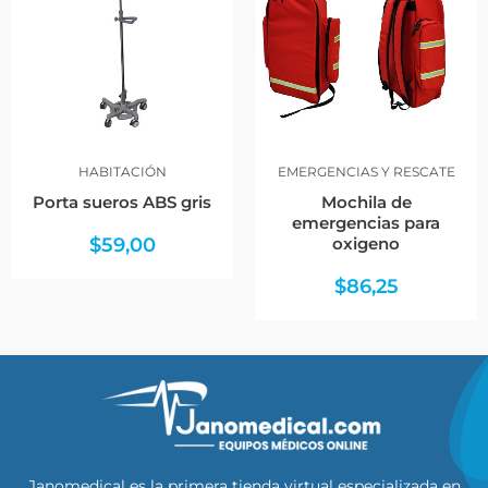
HABITACIÓN
EMERGENCIAS Y RESCATE
Porta sueros ABS gris
Mochila de
emergencias para
$
59,00
oxigeno
$
86,25
Janomedical es la primera tienda virtual especializada en