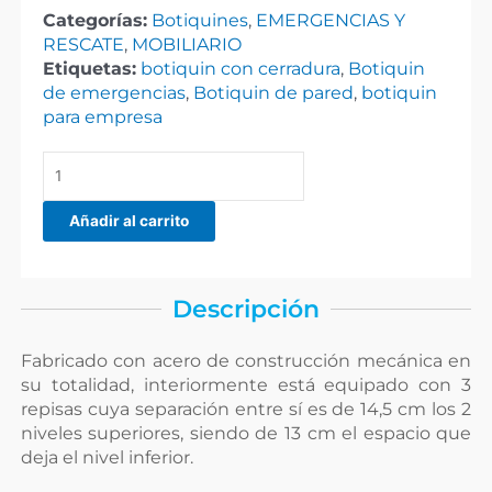
Categorías:
Botiquines
,
EMERGENCIAS Y
RESCATE
,
MOBILIARIO
Etiquetas:
botiquin con cerradura
,
Botiquin
de emergencias
,
Botiquin de pared
,
botiquin
para empresa
Botiquin
de
pared
Añadir al carrito
con
chapa
de
Descripción
seguridad
cantidad
Fabricado con acero de construcción mecánica en
su totalidad, interiormente está equipado con 3
repisas cuya separación entre sí es de 14,5 cm los 2
niveles superiores, siendo de 13 cm el espacio que
deja el nivel inferior.