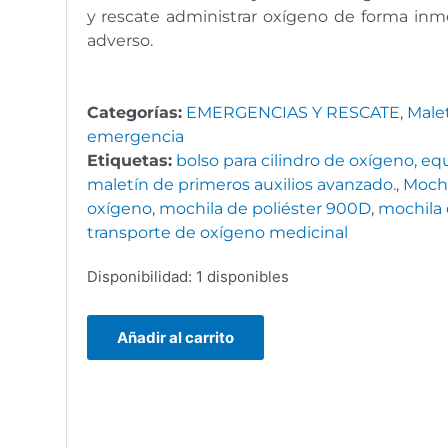
y rescate administrar oxígeno de forma inm
adverso.
Categorías:
EMERGENCIAS Y RESCATE
,
Malet
emergencia
Etiquetas:
bolso para cilindro de oxígeno
,
equ
maletín de primeros auxilios avanzado.
,
Mochi
oxígeno
,
mochila de poliéster 900D
,
mochila 
transporte de oxígeno medicinal
Mochila
Disponibilidad:
1 disponibles
de
emergencias
Añadir al carrito
para
oxigeno
cantidad