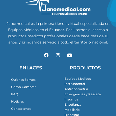
Janomedical es la primera tienda virtual especializada en
Equipos Médicos en el Ecuador. Facilitamos el acceso a
productos médicos profesionales desde hace más de 10
años, y brindamos servicio a todo el territorio nacional.
F
I
Y
a
n
o
c
s
u
e
t
t
ENLACES
PRODUCTOS
b
a
u
o
g
b
Equipos Médicos
Quienes Somos
o
r
e
Instrumental
k
a
Como Comprar
m
Antropometría
FAQ
Emergencias y Rescate
Insumos
Noticias
Enseñanza
Contáctenos
Mobiliario
Bienestar