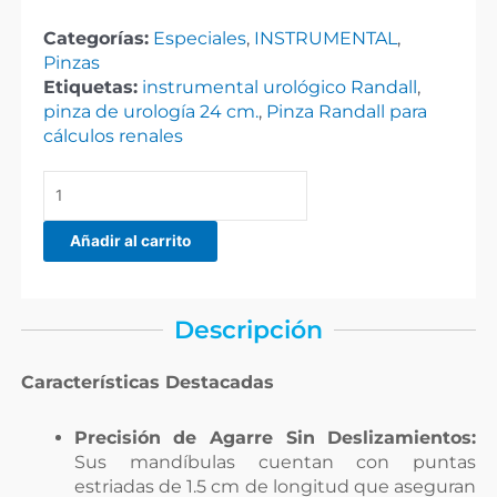
Categorías:
Especiales
,
INSTRUMENTAL
,
Pinzas
Etiquetas:
instrumental urológico Randall
,
pinza de urología 24 cm.
,
Pinza Randall para
cálculos renales
Pinza
Randall
para
Añadir al carrito
cálculos
renales
cantidad
Descripción
Características Destacadas
Precisión de Agarre Sin Deslizamientos:
Sus mandíbulas cuentan con puntas
estriadas de 1.5 cm de longitud que aseguran