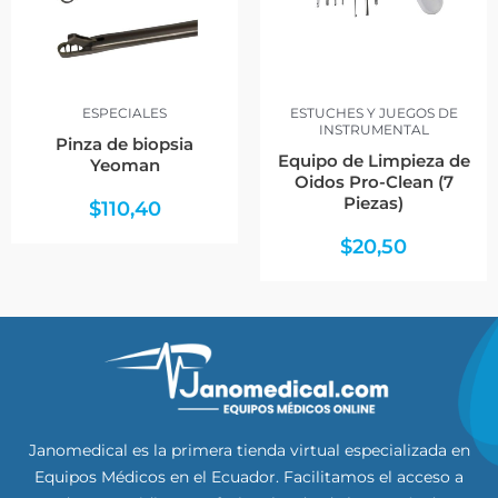
ESPECIALES
ESTUCHES Y JUEGOS DE
INSTRUMENTAL
Pinza de biopsia
Equipo de Limpieza de
Yeoman
Oidos Pro-Clean (7
Piezas)
$
110,40
$
20,50
Janomedical es la primera tienda virtual especializada en
Equipos Médicos en el Ecuador. Facilitamos el acceso a