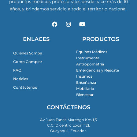
productos médicos profesionales desde hace más de 10
años, y brindamos servicio a todo el territorio nacional.
F
I
Y
a
n
o
c
s
u
e
t
t
ENLACES
PRODUCTOS
b
a
u
o
g
b
Equipos Médicos
Quienes Somos
o
r
e
Instrumental
k
a
Como Comprar
m
Antropometría
FAQ
Emergencias y Rescate
Insumos
Noticias
Enseñanza
Contáctenos
Mobiliario
Bienestar
CONTÁCTENOS
Av Juan Tanca Marengo Km 1,5
C.C. Dicentro Local #21.
Guayaquil, Ecuador.